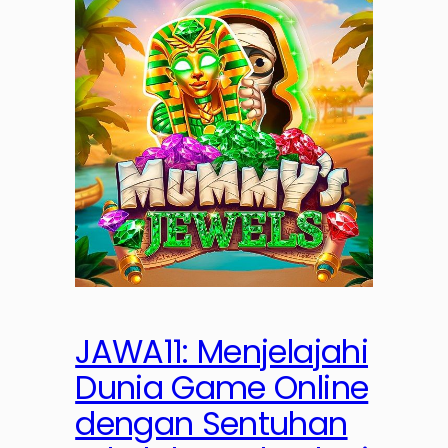
JAWA11: Menjelajahi
Dunia Game Online
dengan Sentuhan