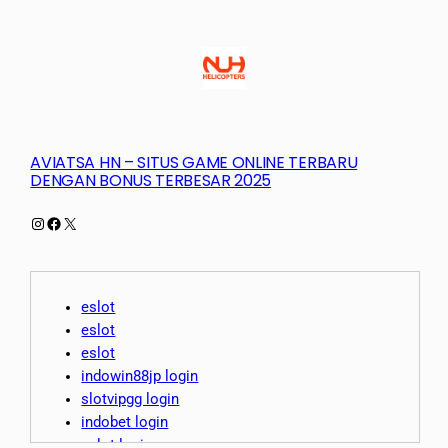
AVIATSA HN – SITUS GAME ONLINE TERBARU
DENGAN BONUS TERBESAR 2025
Instagram
Facebook
X
eslot
eslot
eslot
indowin88jp login
slotvipgg login
indobet login
eslot login