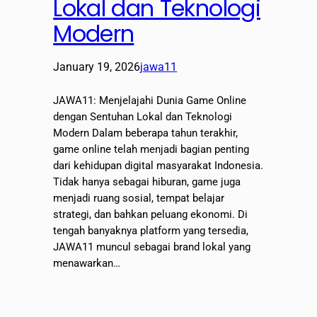
Lokal dan Teknologi
Modern
January 19, 2026
jawa11
JAWA11: Menjelajahi Dunia Game Online
dengan Sentuhan Lokal dan Teknologi
Modern Dalam beberapa tahun terakhir,
game online telah menjadi bagian penting
dari kehidupan digital masyarakat Indonesia.
Tidak hanya sebagai hiburan, game juga
menjadi ruang sosial, tempat belajar
strategi, dan bahkan peluang ekonomi. Di
tengah banyaknya platform yang tersedia,
JAWA11 muncul sebagai brand lokal yang
menawarkan…