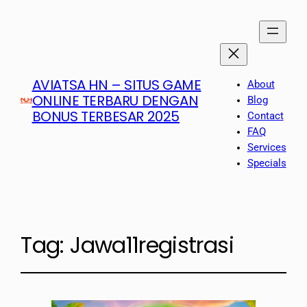
AVIATSA HN – SITUS GAME
About
ONLINE TERBARU DENGAN
Blog
BONUS TERBESAR 2025
Contact
FAQ
Services
Specials
Tag:
Jawa11registrasi