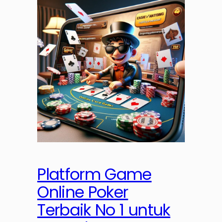
Platform Game
Online Poker
Terbaik No 1 untuk