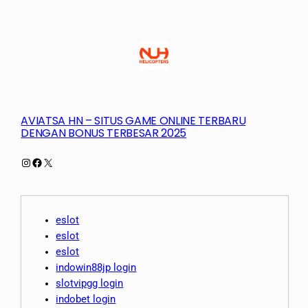
AVIATSA HN – SITUS GAME ONLINE TERBARU
DENGAN BONUS TERBESAR 2025
Instagram
Facebook
X
eslot
eslot
eslot
indowin88jp login
slotvipgg login
indobet login