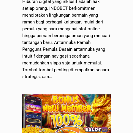
Hiburan digital yang inklusif adalah hak
setiap orang. INDOBET berkomitmen
menciptakan lingkungan bermain yang
ramah bagi berbagai kalangan, mulai dari
pemula yang baru mengenal slot online
hingga pemain berpengalaman yang mencari
tantangan baru. Antarmuka Ramah
Pengguna Pemula Desain antarmuka yang
intuitif dengan navigasi sederhana
memudahkan siapa saja untuk memulai.
Tombol-tombol penting ditempatkan secara
strategis, dan…