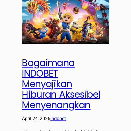
Bagaimana
INDOBET
Menyajikan
Hiburan Aksesibel
Menyenangkan
April 24, 2026
indobet