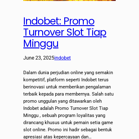
Indobet: Promo
Turnover Slot Tiap
Minggu
June 23, 2025
indobet
Dalam dunia perjudian online yang semakin
kompetitif, platform seperti Indobet terus
berinovasi untuk memberikan pengalaman
terbaik kepada para membernya. Salah satu
promo unggulan yang ditawarkan oleh
Indobet adalah Promo Turnover Slot Tiap
Minggu , sebuah program loyalitas yang
dirancang khusus untuk pemain setia game
slot online. Promo ini hadir sebagai bentuk
apresiasi atas kepercayaan dan…