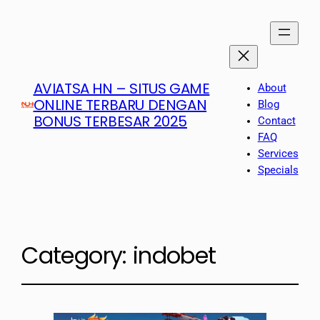
AVIATSA HN – SITUS GAME
About
ONLINE TERBARU DENGAN
Blog
BONUS TERBESAR 2025
Contact
FAQ
Services
Specials
Category:
indobet