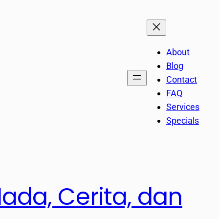
About
Blog
Contact
FAQ
Services
Specials
da, Cerita, dan