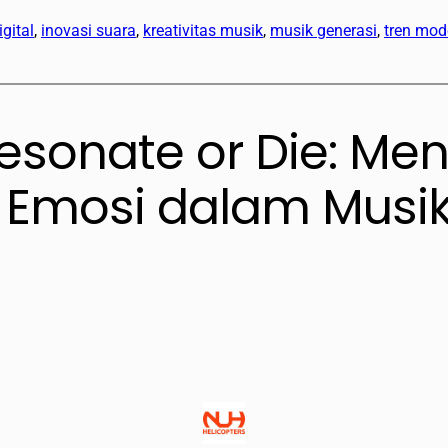
igital
, 
inovasi suara
, 
kreativitas musik
, 
musik generasi
, 
tren mod
Resonate or Die: M
n Emosi dalam Musi