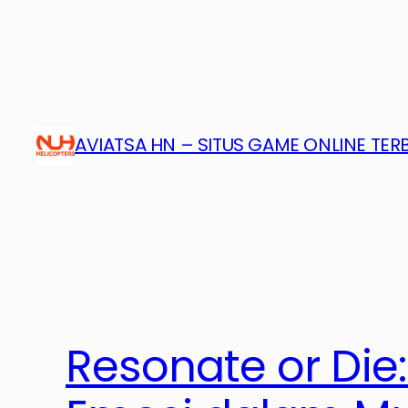
Skip
to
content
AVIATSA HN – SITUS GAME ONLINE TE
Resonate or Die