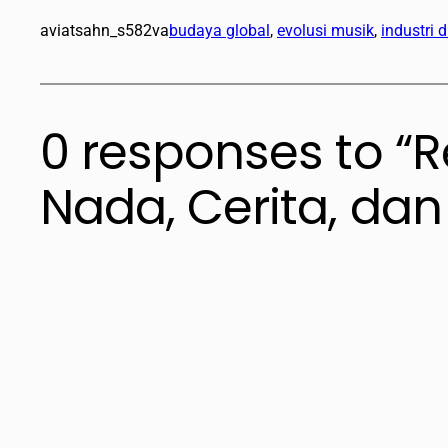
aviatsahn_s582va
budaya global
, 
evolusi musik
, 
industri d
0 responses to “
Nada, Cerita, da