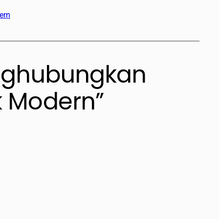
ern
enghubungkan
k Modern”