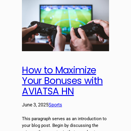
How to Maximize
Your Bonuses with
AVIATSA HN
June 3, 2025
Sports
This paragraph serves as an introduction to
your blog post. Begin by discussing the