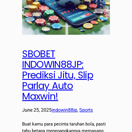
SBOBET
INDOWIN88JP:
Prediksi Jitu, Slip
Parlay Auto
Maxwin!
June 25, 2025
indowin88jp
, 
Sports
Buat kamu para pecinta taruhan bola, pasti
tahu betapa menegangkannya memasang