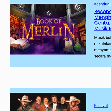
agenduni
Resona
Mengh
Cerita
Musik 
Musik bu
melaink
menyampa
secara m
Festival