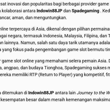
sat inovasi dan popularitas bagi berbagai provider game 
 kolaborasi antara
Indowin88JP
dan
Spadegaming
. Ke
 lancar, aman, dan menguntungkan.
 online terpercaya di Asia, dikenal dengan pilihan perma
agai negara, termasuk Indonesia, Malaysia, Filipina, d
 dan lainnya. Namun, salah satu daya tarik utamanya ada
a yang fokus pada pengembangan game slot bermutu tin
er game slot online yang memahami selera pemain Asia.
i naga, angpao, dan budaya Tionghoa, Spadegaming sukse
reka memiliki RTP (Return to Player) yang kompetitif, fi
a ditemukan di
Indowin88JP
antara lain
Journey to the 
 kesempatan besar dalam meraih kemenangan maksimal,