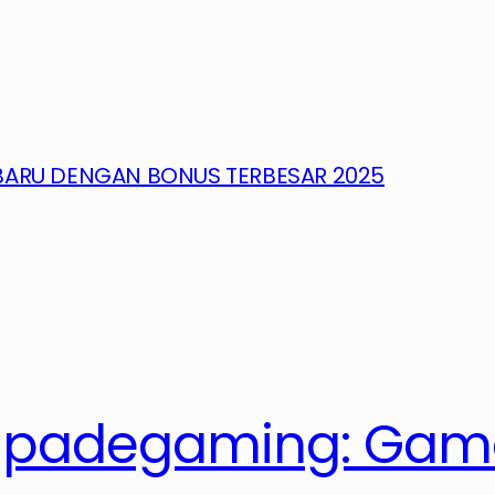
RBARU DENGAN BONUS TERBESAR 2025
Spadegaming: Game