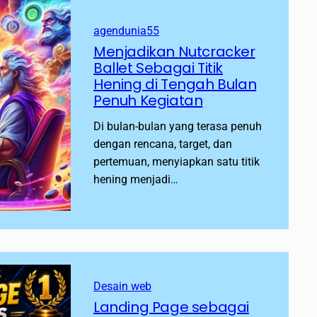
agendunia55
Menjadikan Nutcracker
Ballet Sebagai Titik
Hening di Tengah Bulan
Penuh Kegiatan
Di bulan-bulan yang terasa penuh
dengan rencana, target, dan
pertemuan, menyiapkan satu titik
hening menjadi…
Desain web
Landing Page sebagai