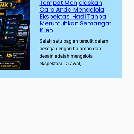
Tempat Menjelaskan
Cara Anda Mengelola
Ekspektasi Hasil Tanpa
Meruntuhkan Semangat
Klien
Salah satu bagian tersulit dalam
bekerja dengan halaman dan
desain adalah mengelola
ekspektasi. Di awal,…