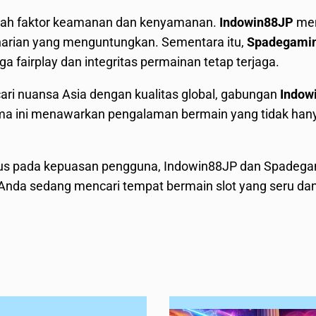
alah faktor keamanan dan kenyamanan.
Indowin88JP
men
 harian yang menguntungkan. Sementara itu,
Spadegami
a fairplay dan integritas permainan tetap terjaga.
cari nuansa Asia dengan kualitas global, gabungan
Indow
a ini menawarkan pengalaman bermain yang tidak hanya
okus pada kepuasan pengguna, Indowin88JP dan Spadega
ka Anda sedang mencari tempat bermain slot yang seru d