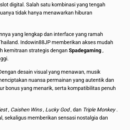
slot digital. Salah satu kombinasi yang tengah
duanya tidak hanya menawarkan hiburan
inannya yang lengkap dan interface yang ramah
an Thailand. Indowin88JP memberikan akses mudah
lah kemitraan strategis dengan
Spadegaming
,
ggi.
 Dengan desain visual yang menawan, musik
s menciptakan nuansa permainan yang autentik dan
tur bonus yang menarik, serta kompatibilitas penuh
West
,
Caishen Wins
,
Lucky God
, dan
Triple Monkey
.
 sekaligus memberikan sensasi nostalgia dan