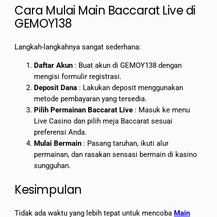
Cara Mulai Main Baccarat Live di
GEMOY138
Langkah-langkahnya sangat sederhana:
Daftar Akun
: Buat akun di GEMOY138 dengan
mengisi formulir registrasi.
Deposit Dana
: Lakukan deposit menggunakan
metode pembayaran yang tersedia.
Pilih Permainan Baccarat Live
: Masuk ke menu
Live Casino dan pilih meja Baccarat sesuai
preferensi Anda.
Mulai Bermain
: Pasang taruhan, ikuti alur
permainan, dan rasakan sensasi bermain di kasino
sungguhan.
Kesimpulan
Tidak ada waktu yang lebih tepat untuk mencoba
Main